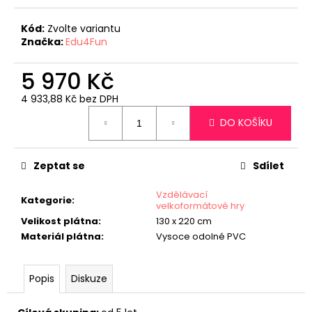
č
u
Kód:
Zvolte variantu
j
Značka:
Edu4Fun
e
m
5 970 Kč
e
4 933,88 Kč bez DPH
Měrná
TEAMSHAKER
DO KOŠÍKU
cena:
649
Kč
Zeptat se
Sdílet
Vzdělávací
Kategorie
:
velkoformátové hry
Velikost plátna
:
130 x 220 cm
Materiál plátna
:
Vysoce odolné PVC
Popis
Diskuze