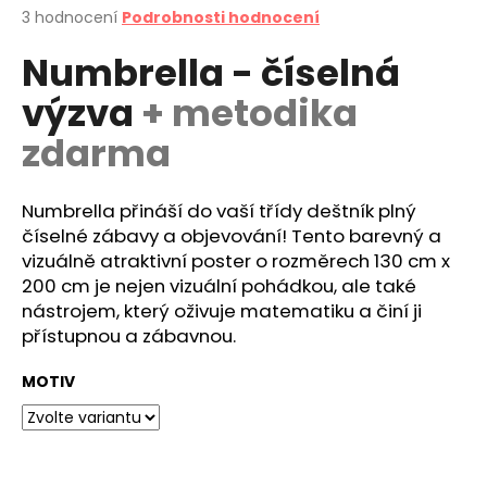
Průměrné
3 hodnocení
Podrobnosti hodnocení
a
hodnocení
j
Numbrella - číselná
produktu
í
je
výzva
+ metodika
5,0
t
z
?
zdarma
5
hvězdiček.
Numbrella přináší do vaší třídy deštník plný
číselné zábavy a objevování! Tento barevný a
HLEDAT
vizuálně atraktivní poster o rozměrech 130 cm x
200 cm je nejen vizuální pohádkou, ale také
nástrojem, který oživuje matematiku a činí ji
přístupnou a zábavnou.
D
o
MOTIV
p
o
r
u