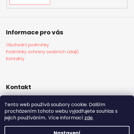
Informace pro vás
Obchodní podmínky
Podmínky ochrany osobních údajů
Kontakty
Kontakt
info
@
edu4fun.cz
Tento web používá soubory cookie. Dalším
+420 608 431 648
procházením tohoto webu vyjadřujete souhlas s
+420 603 479 485
jejich používáním.. Více informací
zde
.
Edu4fun
Nastavení