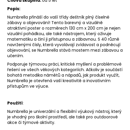
Cílová skupina:
od 5 let
Popis:
Numbrella přináší do vaší třídy deštník plný číselné
zábavy a objevování! Tento barevný a vizuálně
atraktivní poster o rozměrech 130 cm x 200 cm je nejen
vizuální pohádkou, ale také nástrojem, který oživuje
matematiku a činí ji přístupnou a zábavnou. S 40 různě
navrženými čísly, která vyvolávají zvídavost a podněcují
objevování, se Numbrella stává mostem mezi zábavou a
učením.
Podporuje týmovou práci, kritické myšlení a problémové
řešení ve všech věkových kategoriích. Ačkoliv je součástí
bohatá metodika námětů a nápadů, jak produkt využít,
Numbrella je otevřená vaší kreativitě a inovativním
přístupům ve výuce.
Použití
:
Numbrella je univerzální a flexibilní výukový nástroj, který
je vhodný pro školní prostředí, ale také pro outdoorové
akce či týmové aktivity.