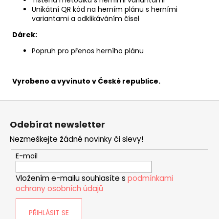
Unikátní QR kód na herním plánu s herními
variantami a odklikáváním čísel
Dárek:
Popruh pro přenos herního plánu
Vyrobeno a vyvinuto v České republice.
Z
á
Odebírat newsletter
p
Nezmeškejte žádné novinky či slevy!
a
t
E-mail
í
Vložením e-mailu souhlasíte s
podmínkami
ochrany osobních údajů
PŘIHLÁSIT SE