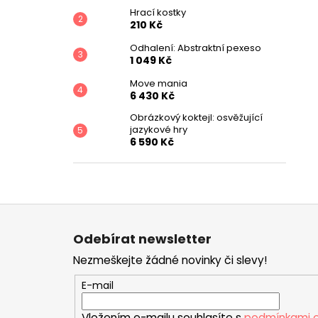
649 Kč
l
Hrací kostky
210 Kč
Odhalení: Abstraktní pexeso
1 049 Kč
Move mania
6 430 Kč
Obrázkový koktejl: osvěžující
jazykové hry
6 590 Kč
Z
á
Odebírat newsletter
p
Nezmeškejte žádné novinky či slevy!
a
t
E-mail
í
Vložením e-mailu souhlasíte s
podmínkami o