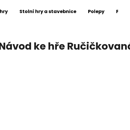
hry
Stolní hry a stavebnice
Polepy
Přísl
Co potřebujete najít?
Návod ke hře Ručičkovan
HLEDAT
Doporučujeme
HRACÍ KOSTKY
ODHALENÍ: ABST