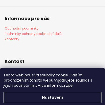
Informace pro vás
Obchodní podmínky
Podmínky ochrany osobních údajů
Kontakty
Kontakt
info
@
edu4fun.cz
Tento web používá soubory cookie. Dalším
+420 608 431 648
procházením tohoto webu vyjadřujete souhlas s
+420 603 479 485
jejich používáním.. Více informací
zde
.
Edu4fun
Nastavení