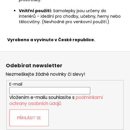
Vnitřní použití:
Samolepky jsou určeny do
interiérů – ideální pro chodby, učebny, herny nebo
tělocvičny. (Nevhodné pro venkovní použití.)
Vyrobeno a vyvinuto v České republice.
Z
á
Odebírat newsletter
p
Nezmeškejte žádné novinky či slevy!
a
t
E-mail
í
Vložením e-mailu souhlasíte s
podmínkami
ochrany osobních údajů
PŘIHLÁSIT SE