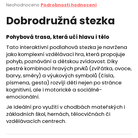
Průměrné
Neohodnoceno
Podrobnosti hodnocení
a
hodnocení
j
Dobrodružná stezka
produktu
í
je
0,0
t
z
Pohybová trasa, která učí hlavu i tělo
?
5
hvězdiček.
Tato interaktivní podlahová stezka je navržena
jako komplexní vzdělávací hra, která propojuje
pohyb, poznávání a dětskou zvídavost. Díky
pestré kombinaci hravých prvků (zvířátka, ovoce,
HLEDAT
barvy, směry) a výukových symbolů (čísla,
písmena, gesta) rozvíjí děti nejen po stránce
kognitivní, ale i motorické a sociálně-
emocionální.
D
o
Je ideální pro využití v chodbách mateřských i
p
základních škol, hernách, tělocvičnách či
o
vzdělávacích centrech.
r
u