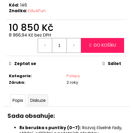
č
Kód:
146
u
Značka:
Edu4Fun
j
e
10 850 Kč
m
e
8 966,94 Kč bez DPH
Měrná
DO KOŠÍKU
cena:
MOVE
MANIA
Zeptat se
Sdílet
6
430
Kč
Kategorie
:
Polepy
Záruka
:
2 roky
Popis
Diskuze
Sada obsahuje:
8x beruška s puntíky (0–7):
Rozvoj číselné řady,