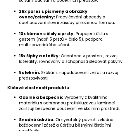
sčítání, odčítání a početních představ.
26x pařez s písmeny a obrázky
ovoce/zeleniny:
Procvičování abecedy a
obohacování slovní zásoby přirozenou formou.
10x kámen s čísly a prsty:
Propojení čísla s
gestem (např. 5 prstů = číslo 5), podpora
multisenzorického učení.
18x šipky a otočky:
Orientace v prostoru, rozvoj
laterality, rovnováhy a schopnosti sledovat pokyny.
8x leknín:
Skákání, napodobování zvířat a rozvoj
představivosti.
Klíčové vlastnosti produktu:
Odolné a bezpečné:
Vyrobeny z kvalitního
materiálu s ochrannou protiskluzovou laminací –
zajišťují bezpečné používání ve školním prostředí.
Snadná údržba:
Omyvatelný povrch zvládne
každodenní zátěž a údržbu běžnými čisticími
prostředky.