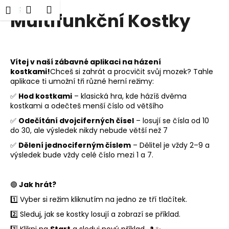
K
ledat
Nákupní
Menu
Přihlášení
Multifunkční Kostky
Přejít
o
Zpět
Zpět
na
košík
š
obsah
í
C
k
Vítej v naší zábavné aplikaci na házení
o
kostkami!
Chceš si zahrát a procvičit svůj mozek? Tahle
p
aplikace ti umožní tři různé herní režimy:
o
✅
Hod kostkami
– klasická hra, kde házíš dvěma
kostkami a odečteš menší číslo od většího
t
ř
✅
Odečítání dvojciferných čísel
– losují se čísla od 10
do 30, ale výsledek nikdy nebude větší než 7
e
✅
Dělení jednociferným číslem
– Dělitel je vždy 2–9 a
b
výsledek bude vždy celé číslo mezi 1 a 7.
u
j
🟢
Jak hrát?
e
t
1️⃣ Vyber si režim kliknutím na jedno ze tří tlačítek.
e
2️⃣ Sleduj, jak se kostky losují a zobrazí se příklad.
n
3️⃣
Klikni na
Start
a sleduj nový příklad.
🎩✨