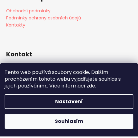
Obchodní podmínky
Podmínky ochrany osobních údajů
Kontakty
Kontakt
info
@
edu4fun.cz
Tento web používá soubory cookie. Dalším
+420 608 431 648
procházením tohoto webu vyjadřujete souhlas s
+420 603 479 485
jejich používáním.. Více informací
zde
.
Edu4fun
Nastavení
Vytvořil Shoptet
Souhlasím
Copyright 2026
Edu4Fun
. Všechna práva vyhrazena.